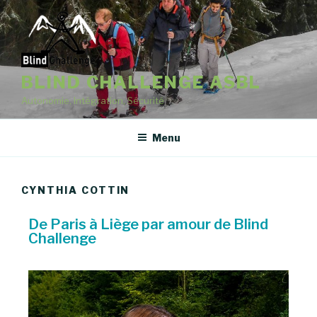
BLIND CHALLENGE ASBL
Autonomie, Intégration, Sécurité
Menu
CYNTHIA COTTIN
De Paris à Liège par amour de Blind
Challenge